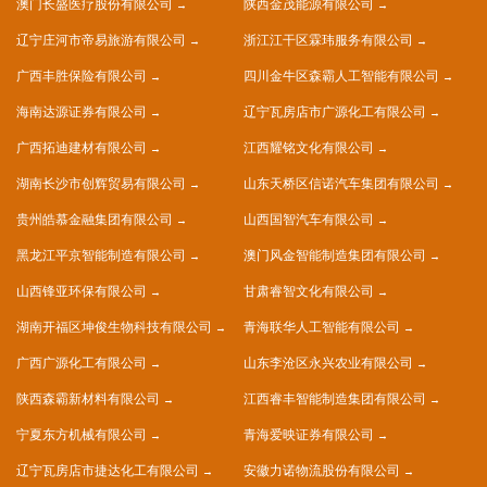
澳门长盛医疗股份有限公司
陕西金茂能源有限公司
辽宁庄河市帝易旅游有限公司
浙江江干区霖玮服务有限公司
广西丰胜保险有限公司
四川金牛区森霸人工智能有限公司
海南达源证券有限公司
辽宁瓦房店市广源化工有限公司
广西拓迪建材有限公司
江西耀铭文化有限公司
湖南长沙市创辉贸易有限公司
山东天桥区信诺汽车集团有限公司
贵州皓慕金融集团有限公司
山西国智汽车有限公司
黑龙江平京智能制造有限公司
澳门风金智能制造集团有限公司
山西锋亚环保有限公司
甘肃睿智文化有限公司
湖南开福区坤俊生物科技有限公司
青海联华人工智能有限公司
广西广源化工有限公司
山东李沧区永兴农业有限公司
陕西森霸新材料有限公司
江西睿丰智能制造集团有限公司
宁夏东方机械有限公司
青海爱映证券有限公司
辽宁瓦房店市捷达化工有限公司
安徽力诺物流股份有限公司